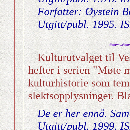
Forfatter: Øystein B
Utgitt/publ. 1995. 
Kulturutvalget til V
hefter i serien "Møte m
kulturhistorie som tem
slektsopplysninger. Bl
De er her ennå. Sami
Utgitt/publ. 1999. 