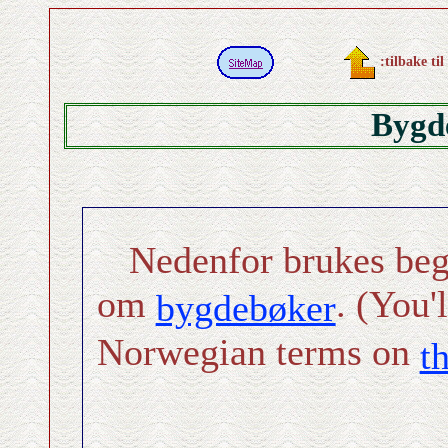
:tilbake til
Bygde
Nedenfor brukes beg
om
. (You'
bygdebøker
Norwegian terms on
t