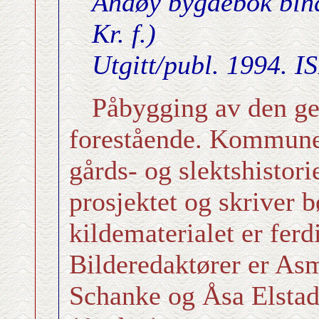
Andøy bygdebok bind/v
Kr. f.)
Utgitt/publ. 1994. 
Påbygging av den gen
forestående. Kommune
gårds- og slektshistori
prosjektet og skriver 
kildematerialet er ferd
Bilderedaktører er As
Schanke og Åsa Elstad