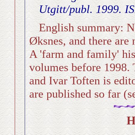
Utgitt/publ. 1999. 
English summary: No 
Øksnes, and there are 
A 'farm and family' hi
volumes before 1998. T
and Ivar Toften is edit
are published so far (s
H