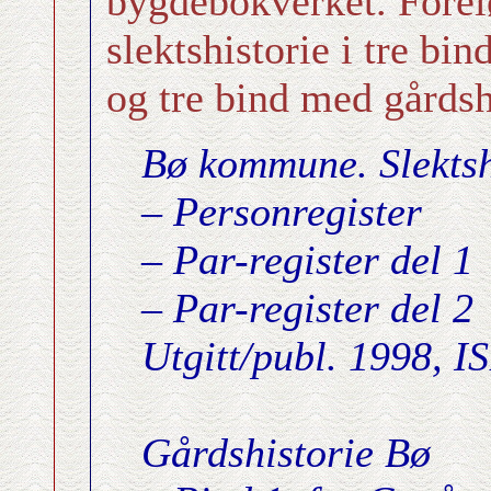
bygdebokverket. Foreløp
slektshistorie i tre b
og tre bind med gårdsh
Bø kommune. Slektsh
– Personregister
– Par-register del 1
– Par-register del 2
Utgitt/publ. 1998, 
Gårdshistorie Bø