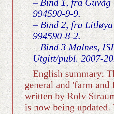
– Bind 1, fra Guvåg
994590-9-9.
– Bind 2, fra Litlø
994590-8-2.
– Bind 3 Malnes, I
Utgitt/publ. 2007-2
English summary: Th
general and 'farm and 
written by Rolv Straum
is now being updated. 