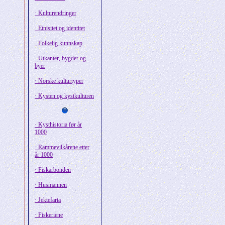
· Kulturendringer
· Etnisitet og identitet
· Folkelig kunnskap
· Utkanter, bygder og
byer
· Norske kulturtyper
· Kysten og kystkulturen
· Kysthistoria før år
1000
· Rammevilkårene etter
år 1000
· Fiskarbonden
· Husmannen
· Jektefarta
· Fiskeriene