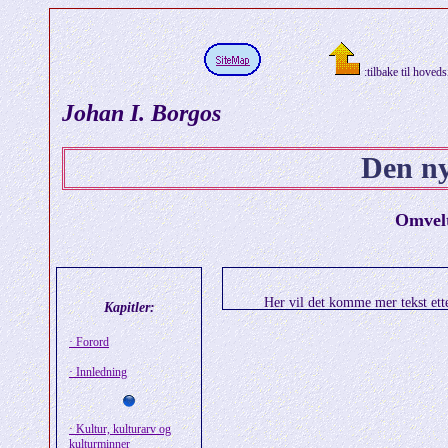
:tilbake til hoveds
Johan I. Borgos
Den ny
Omvelt
Her vil det komme mer tekst ette
Kapitler:
· Forord
· Innledning
· Kultur, kulturarv og
kulturminner