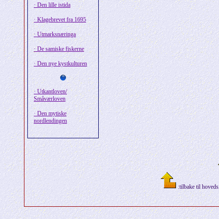
· Den lille istida
· Klagebrevet fra 1695
· Utmarksnæringa
· De samiske fiskerne
· Den nye kystkulturen
· Utkantloven/
Småværloven
· Den mytiske
nordlendingen
:tilbake til hoveds